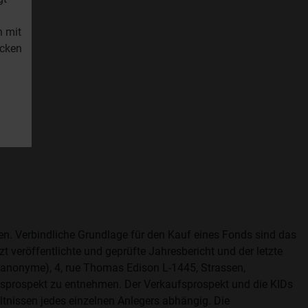
n mit
icken
fen. Verbindliche Grundlage für den Kauf eines Fonds sind das
t veröffentlichte und geprüfte Jahresbericht und der letzte
é anonyme), 4, rue Thomas Edison L-1445, Strassen,
aufsprospekt zu entnehmen. Der Verkaufsprospekt und die KIDs
ltnissen jedes einzelnen Anlegers abhängig. Die