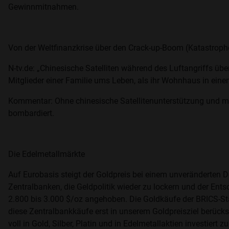
Gewinnmitnahmen.
Von der Weltfinanzkrise über den Crack-up-Boom (Katastro
N-tv.de: „Chinesische Satelliten während des Luftangriffs üb
Mitglieder einer Familie ums Leben, als ihr Wohnhaus in eine
Kommentar: Ohne chinesische Satellitenunterstützung und mi
bombardiert.
Die Edelmetallmärkte
Auf Eurobasis steigt der Goldpreis bei einem unveränderten D
Zentralbanken, die Geldpolitik wieder zu lockern und der Ent
2.800 bis 3.000 $/oz angehoben. Die Goldkäufe der BRICS-Sta
diese Zentralbankkäufe erst in unserem Goldpreisziel berücksi
voll in Gold, Silber, Platin und in Edelmetallaktien investie