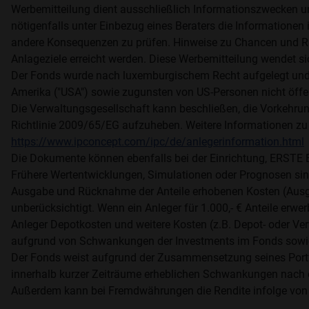
Werbemitteilung dient ausschließlich Informationszwecken u
nötigenfalls unter Einbezug eines Beraters die Informationen i
andere Konsequenzen zu prüfen. Hinweise zu Chancen und Ri
Anlageziele erreicht werden. Diese Werbemitteilung wendet si
Der Fonds wurde nach luxemburgischem Recht aufgelegt und i
Amerika ("USA") sowie zugunsten von US-Personen nicht öff
Die Verwaltungsgesellschaft kann beschließen, die Vorkehrung
Richtlinie 2009/65/EG aufzuheben. Weitere Informationen zu
https://www.ipconcept.com/ipc/de/anlegerinformation.html
Die Dokumente können ebenfalls bei der Einrichtung, ER
Frühere Wertentwicklungen, Simulationen oder Prognosen sind 
Ausgabe und Rücknahme der Anteile erhobenen Kosten (Ausg
unberücksichtigt. Wenn ein Anleger für 1.000,- € Anteile er
Anleger Depotkosten und weitere Kosten (z.B. Depot- oder Ver
aufgrund von Schwankungen der Investments im Fonds sowie
Der Fonds weist aufgrund der Zusammensetzung seines Portfol
innerhalb kurzer Zeiträume erheblichen Schwankungen nach 
Außerdem kann bei Fremdwährungen die Rendite infolge von