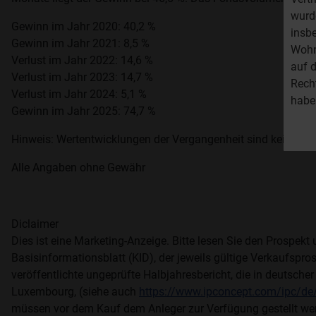
wurde
Gewinn im Jahr 2020: 40,2 %
insb
Gewinn im Jahr 2021: 8,5 %
Wohn
Verlust im Jahr 2022: 14,6 %
auf d
Verlust im Jahr 2023: 14,7 %
Rech
Verlust im Jahr 2024: 5,1 %
habe
Gewinn im Jahr 2025: 74,7 %
Hinweis: Wertentwicklungen der Vergangenheit sind kein Indik
Alle Angaben ohne Gewähr
Diclaimer
Dies ist eine Marketing-Anzeige. Bitte lesen Sie den Prospek
Basisinformationsblatt (KID), der jeweils gültige Verkaufspro
veröffentlichte ungeprüfte Halbjahresbericht, die in deutsch
Luxembourg, (siehe auch
https://www.ipconcept.com/ipc/de/
müssen vor dem Kauf dem Anleger zur Verfügung gestellt werd