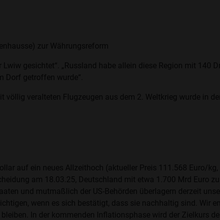
phenhausse) zur Währungsreform
er Lwiw gesichtet“. „Russland habe allein diese Region mit 140 
m Dorf getroffen wurde“.
t völlig veralteten Flugzeugen aus dem 2. Weltkrieg wurde in 
ollar auf ein neues Allzeithoch (aktueller Preis 111.568 Euro/k
scheidung am 18.03.25, Deutschland mit etwa 1.700 Mrd Euro zus
aten und mutmaßlich der US-Behörden überlagern derzeit unser G
chtigen, wenn es sich bestätigt, dass sie nachhaltig sind. Wir 
rt zu bleiben. In der kommenden Inflationsphase wird der Zielkur