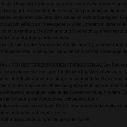
nd stellt keine Aufforderung zum Kauf oder Verkauf von Fondsa
n Bezug auf ihre Vereinbarkeit mit seinen persönlichen eigenen Ve
siken entnehmen Sie bitte dem aktuellen Verkaufsprospekt. Es
ch ausschließlich an Interessenten in den Ländern, in denen di
st in Luxemburg, Deutschland und Österreich zum Vertrieb zuge
entlich zum Kauf angeboten werden.
en, die sie für den Vertrieb der Anteile ihrer Organismen für 
 Anlegerrechten in deutscher Sprache sind auf der Homepage d
STE BANK DER OESTERREICHISCHEN SPARKASSEN AG, Am Belveder
kein verlässlicher Indikator für die künftige Wertentwicklung. 
abe- und Rücknahmeaufschlag) und während der Haltedauer anf
werben möchte, muss er bei einem Ausgabeaufschlag von maximal 
wahrkosten) entstehen, welche die Wertentwicklung mindern. Es 
 der Notierung der Wertpapiere, schwanken kann.
ios oder der verwendeten Portfoliomanagementtechniken eine erh
oben und unten unterworfen sein.
 Währungsschwankungen steigen oder fallen.