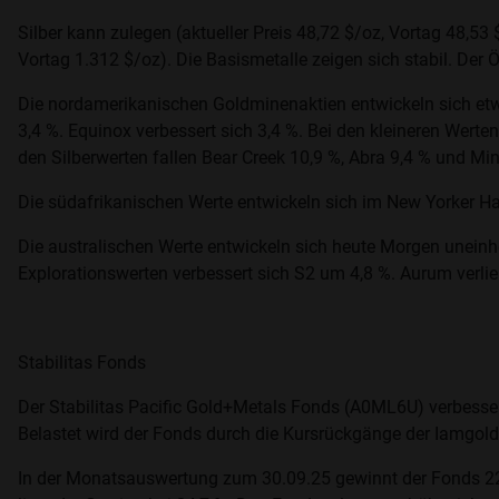
Silber kann zulegen (aktueller Preis 48,72 $/oz, Vortag 48,53 $
Vortag 1.312 $/oz). Die Basismetalle zeigen sich stabil. Der Öl
Die nordamerikanischen Goldminenaktien entwickeln sich etwas
3,4 %. Equinox verbessert sich 3,4 %. Bei den kleineren Werte
den Silberwerten fallen Bear Creek 10,9 %, Abra 9,4 % und Mi
Die südafrikanischen Werte entwickeln sich im New Yorker Han
Die australischen Werte entwickeln sich heute Morgen uneinhei
Explorationswerten verbessert sich S2 um 4,8 %. Aurum verlier
Stabilitas Fonds
Der Stabilitas Pacific Gold+Metals Fonds (A0ML6U) verbesser
Belastet wird der Fonds durch die Kursrückgänge der Iamgold (
In der Monatsauswertung zum 30.09.25 gewinnt der Fonds 22,