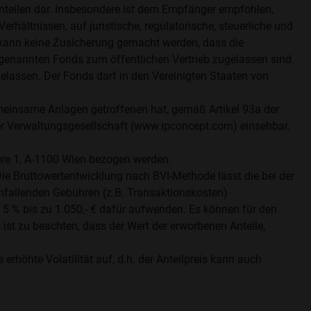
nteilen dar. Insbesondere ist dem Empfänger empfohlen,
rhältnissen, auf juristische, regulatorische, steuerliche und
 kann keine Zusicherung gemacht werden, dass die
e genannten Fonds zum öffentlichen Vertrieb zugelassen sind.
lassen. Der Fonds darf in den Vereinigten Staaten von
gemeinsame Anlagen getroffenen hat, gemäß Artikel 93a der
er Verwaltungsgesellschaft (www.ipconcept.com) einsehbar.
e 1, A-1100 Wien bezogen werden.
Die Bruttowertentwicklung nach BVI-Methode lässt die bei der
allenden Gebühren (z.B. Transaktionskosten)
5 % bis zu 1.050,- € dafür aufwenden. Es können für den
ist zu beachten, dass der Wert der erworbenen Anteile,
öhte Volatilität auf, d.h. der Anteilpreis kann auch